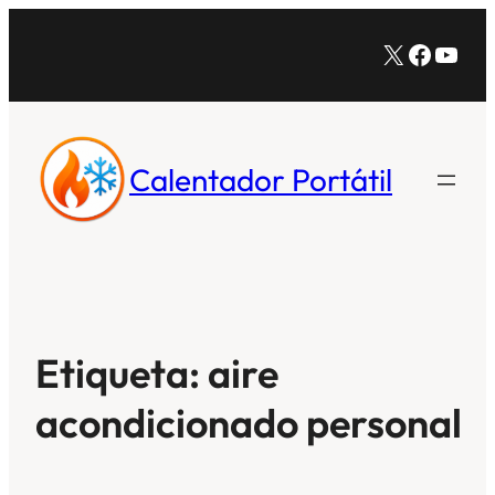
Saltar
X
Facebo
YouT
al
contenido
Calentador Portátil
Etiqueta:
aire
acondicionado personal