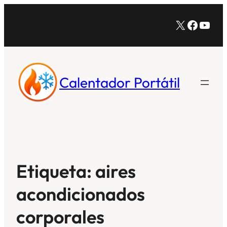
Saltar
X
Facebo
YouT
al
contenido
Calentador Portátil
Etiqueta:
aires
acondicionados
corporales