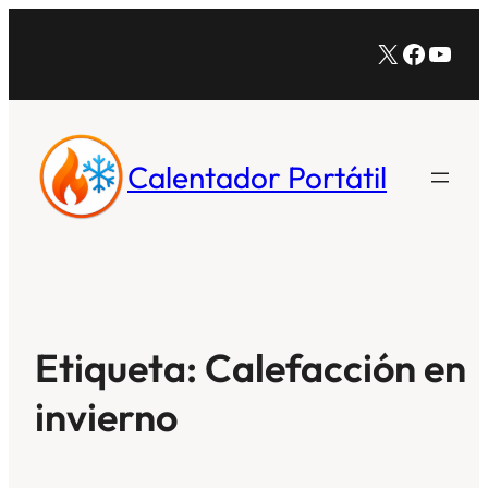
Saltar
X
Facebo
YouT
al
contenido
Calentador Portátil
Etiqueta:
Calefacción en
invierno