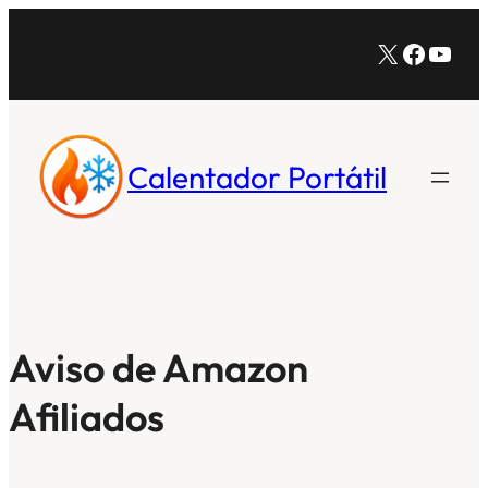
Saltar
X
Facebo
YouT
al
contenido
Calentador Portátil
Aviso de Amazon
Afiliados