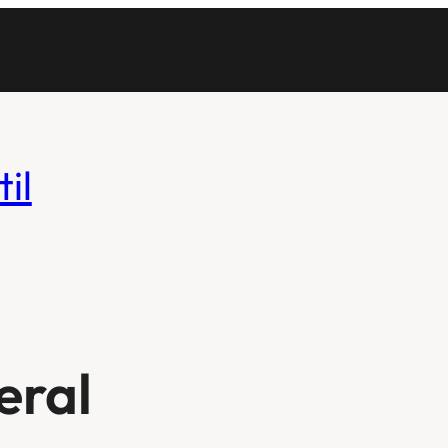
il
eral