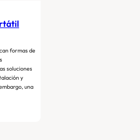
tátil
scan formas de
s
as soluciones
talación y
 embargo, una