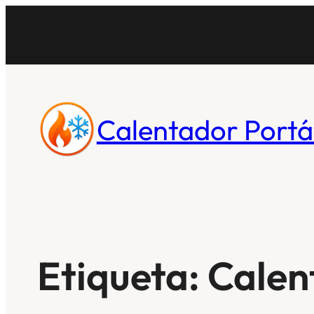
Saltar
al
contenido
Calentador Portát
Etiqueta:
Calen