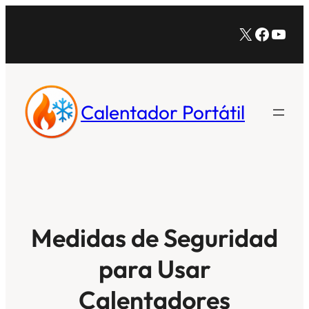
Saltar
X
Facebo
YouT
al
contenido
Calentador Portátil
Medidas de Seguridad
para Usar
Calentadores